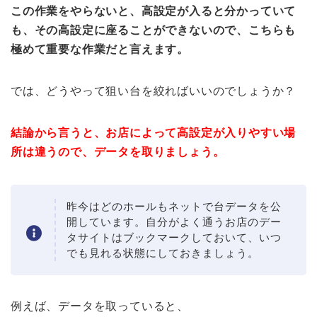
この作業をやらないと、高設定が入ると分かっていて
も、その高設定に座ることができないので、こちらも
極めて重要な作業だと言えます。
では、どうやって狙い台を絞ればいいのでしょうか？
結論から言うと、お店によって高設定が入りやすい場
所は違うので、データを取りましょう。
昨今はどのホールもネットで台データを公
開しています。自分がよく通うお店のデー
タサイトはブックマークしておいて、いつ
でも見れる状態にしておきましょう。
例えば、データを取っていると、