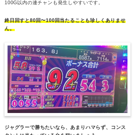
100G以内の連チャンも発生しやすいです。
終日回すと80回〜100回当たることも珍しくありませ
ん。
ジャグラーで勝ちたいなら、あまりハマらず、コンス