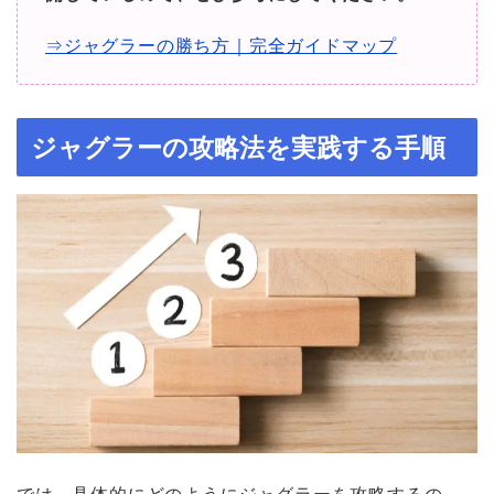
⇒ジャグラーの勝ち方｜完全ガイドマップ
ジャグラーの攻略法を実践する手順