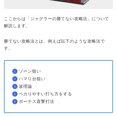
ここからは「ジャグラーの勝てない攻略法」について
解説します。
勝てない攻略法とは、例えば以下のような攻略法で
す。
ゾーン狙い
ハマり台狙い
波理論
ペカりやすい打ち方をする
ボーナス直撃打法