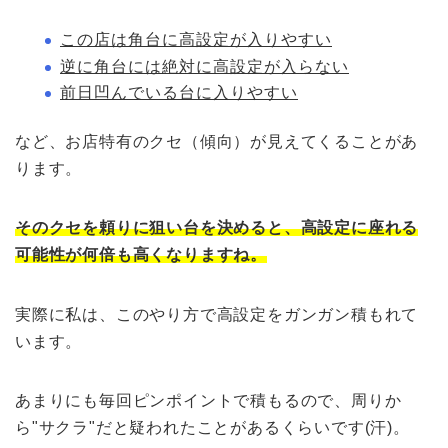
この店は角台に高設定が入りやすい
逆に角台には絶対に高設定が入らない
前日凹んでいる台に入りやすい
など、お店特有のクセ（傾向）が見えてくることがあ
ります。
そのクセを頼りに狙い台を決めると、高設定に座れる
可能性が何倍も高くなりますね。
実際に私は、このやり方で高設定をガンガン積もれて
います。
あまりにも毎回ピンポイントで積もるので、周りか
ら"サクラ"だと疑われたことがあるくらいです(汗)。