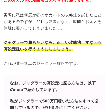
このオカルトの攻略法はぶっちゃけ勝てません。
実際に私は何度か②のオカルトの攻略法を試したこと
があるのですが、どれも効果がなく、時間とお金とを
無駄に溶かしてしまいました...。
ジャグラーで勝ちたいなら、正しい攻略法、すなわち
高設定狙いを行うようにしましょう。
これが唯一無二のジャグラー攻略ですよ。
なお、ジャグラーの高設定に座る方法は、以下
のnoteで紹介しています。
私がジャグラーで500万円稼いだ方法をすべて公
開しているので、ぜひ参考にしてください。