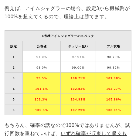
例えば、アイムジャグラーの場合、設定3から機械割が
100%を超えてくるので、理論上は勝てます。
6号機アイムジャグラーのスペック
設定
公表値
チェリー狙い
フル攻略
1
97.0%
97.97%
98.70%
2
98.0%
99.09%
99.82%
3
99.5%
100.75%
101.48%
4
101.1%
102.53%
103.27%
5
103.3%
104.93%
105.66%
6
105.5%
107.29%
108.01%
もちろん、確率の話なので100%ではありませんが、試
行回数を重ねていけば、
いずれ確率が収束して収支も