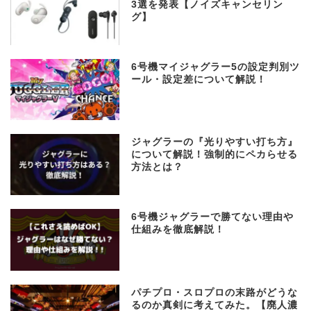
3選を発表【ノイズキャンセリン
グ】
6号機マイジャグラー5の設定判別ツ
ール・設定差について解説！
ジャグラーの『光りやすい打ち方』
について解説！強制的にペカらせる
方法とは？
6号機ジャグラーで勝てない理由や
仕組みを徹底解説！
パチプロ・スロプロの末路がどうな
るのか真剣に考えてみた。【廃人濃