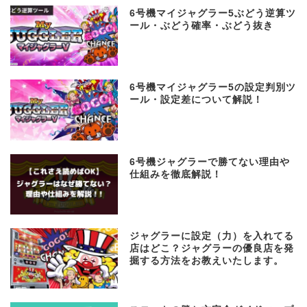
6号機マイジャグラー5ぶどう逆算ツ
ール・ぶどう確率・ぶどう抜き
6号機マイジャグラー5の設定判別ツ
ール・設定差について解説！
6号機ジャグラーで勝てない理由や
仕組みを徹底解説！
ジャグラーに設定（力）を入れてる
店はどこ？ジャグラーの優良店を発
掘する方法をお教えいたします。