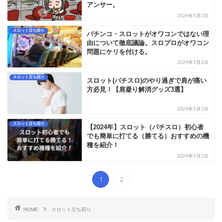
アンサー。
2024年5月2日
スロット立ち回り
パチンコ・スロットがオワコンではない理
由について徹底議論。スロプロがオワコン
問題にケリを付ける。
2024年5月2日
スロット立ち回り
スロット(パチスロ)のやり過ぎで肩が痛い
方必見！【肩凝り解消グッズ3選】
2024年5月2日
スロット立ち回り
【2024年】スロット（パチスロ）初心者
でも簡単に打てる（勝てる）おすすめの機
種を紹介！
2024年5月2日
1
2
HOME
スロット立ち回り