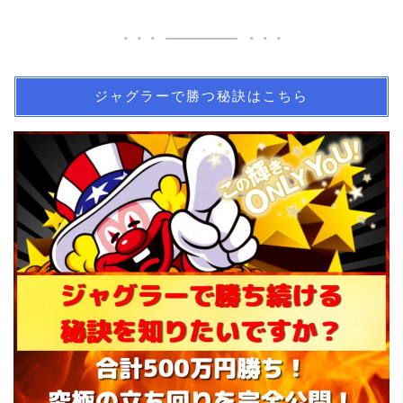
ジャグラーで勝つ秘訣はこちら