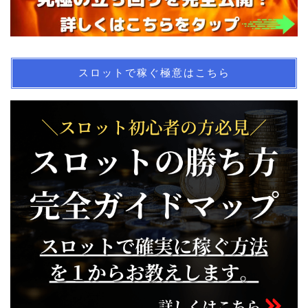
スロットで稼ぐ極意はこちら