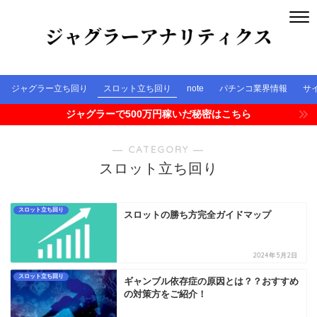
ジャグラー立ち回り
スロット立ち回り
note
パチンコ業界情報
サ
ジャグラーで500万円稼いだ秘密はこちら
― CATEGORY ―
スロット立ち回り
スロット立ち回り
スロットの勝ち方完全ガイドマップ
2024年5月2日
スロット立ち回り
ギャンブル依存症の原因とは？？おすすめ
の対策方をご紹介！