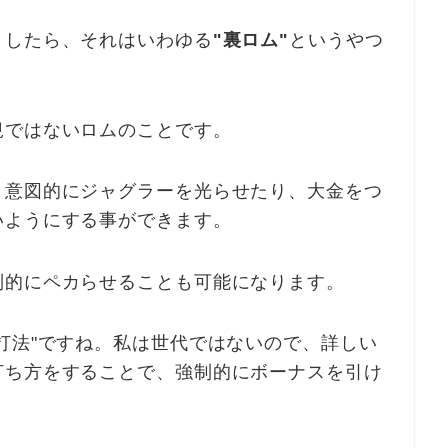
としたら、それはいわゆる
"裏ロム"
というやつ
規ではないロムのことです。
、意図的にジャグラーを光らせたり、大金をつ
いようにする事ができます。
制的にペカらせることも可能になります。
打法"ですね。私は世代ではないので、詳しい
打ち方をすることで、強制的にボーナスを引け