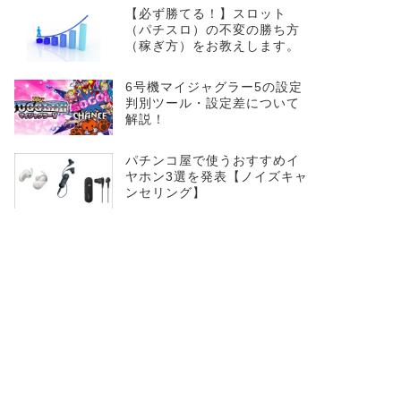
【必ず勝てる！】スロット
（パチスロ）の不変の勝ち方
（稼ぎ方）をお教えします。
6号機マイジャグラー5の設定
判別ツール・設定差について
解説！
パチンコ屋で使うおすすめイ
ヤホン3選を発表【ノイズキャ
ンセリング】