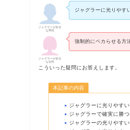
ジャグラーに光りやす
ジャグラーが好き
な男性
強制的にペカらせる方
ジャグラーが好き
な女性
こういった疑問にお答えします。
本記事の内容
ジャグラーに光りやすい
ジャグラーで確実に勝つ
ジャグラーの光りやすい