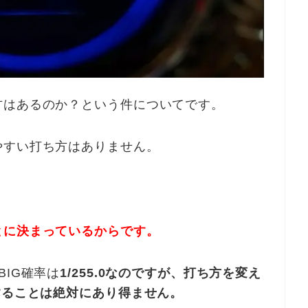
方はあるのか？という件についてです。
やすい打ち方はありません。
とに決まっているからです。
IG確率は
1/255.0なのですが、打ち方を変え
することは絶対にあり得ません。