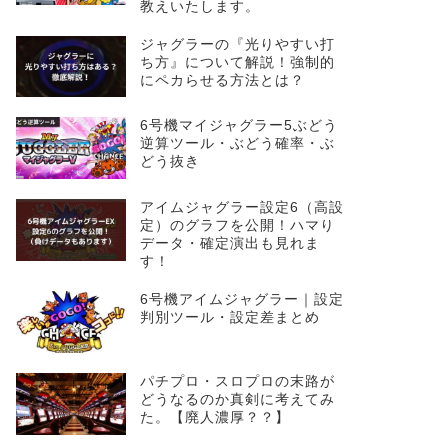
教えいたします。
ジャグラーの『光りやすい打
ち方』について解説！強制的
にペカらせる方法とは？
6号機マイジャグラー5ぶどう
逆算ツール・ぶどう確率・ぶ
どう抜き
アイムジャグラー設定6（高設
定）のグラフを公開！ハマり
データ・確定演出も見れま
す！
6号機アイムジャグラー｜設定
判別ツール・設定差まとめ
パチプロ・スロプロの末路が
どうなるのか真剣に考えてみ
た。【廃人濃厚？？】