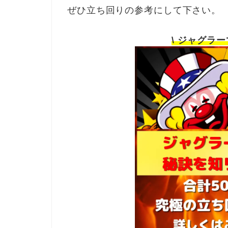
ぜひ立ち回りの参考にして下さい。
\ ジャグラ