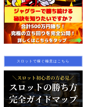
スロットで稼ぐ極意はこちら