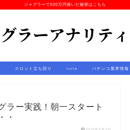
ジャグラーで500万円稼いだ秘密はこちら
り
スロット立ち回り
note
パチンコ業界情報
グラー実践！朝一スタート
・・
2024年5月2日