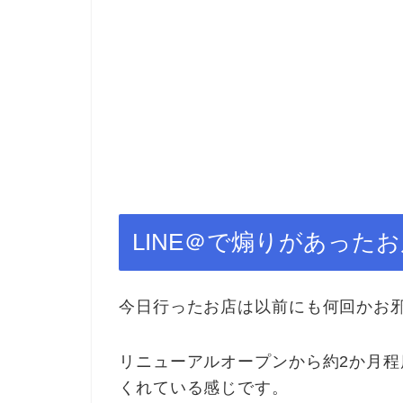
LINE＠で煽りがあった
今日行ったお店は以前にも何回かお
リニューアルオープンから約2か月
くれている感じです。