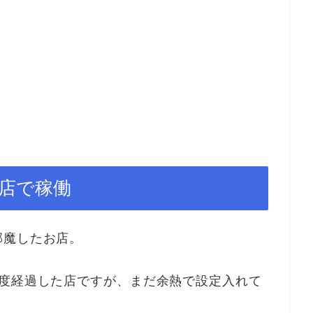
お店で稼働
邪魔したお店。
程度経過した店ですが、まだ余熱で設定入れて