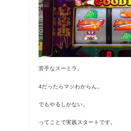
苦手なスーミラ。
4だったらマジわからん。
でもやるしかない。
ってことで実践スタートです。