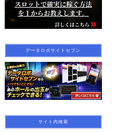
データロボサイトセブン
サイト内検索