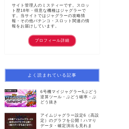
サイト管理人のミスティーです。スロッ
ト歴18年・得意な機種はジャグラーで
す。当サイトではジャグラーの攻略情
報・その他パチンコ・スロット関連の情
報をお届けしています。
プロフィール詳細
よく読まれている記事
6号機マイジャグラー5ぶどう
逆算ツール・ぶどう確率・ぶ
どう抜き
アイムジャグラー設定6（高設
定）のグラフを公開！ハマり
データ・確定演出も見れま