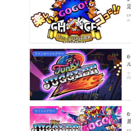
6
ム
ファンキージャグラー
フ
の
マイジャグラー
6