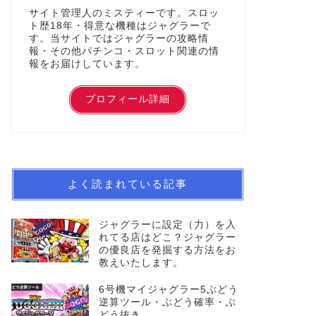
サイト管理人のミスティーです。スロッ
ト歴18年・得意な機種はジャグラーで
す。当サイトではジャグラーの攻略情
報・その他パチンコ・スロット関連の情
報をお届けしています。
プロフィール詳細
よく読まれている記事
ジャグラーに設定（力）を入
れてる店はどこ？ジャグラー
の優良店を発掘する方法をお
教えいたします。
6号機マイジャグラー5ぶどう
逆算ツール・ぶどう確率・ぶ
どう抜き