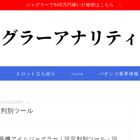
ジャグラーで500万円稼いだ秘密はこちら
り
スロット立ち回り
note
パチンコ業界情報
CATEGORY ―
定判別ツール
6号機アイムジャグラー｜設定判別ツール・設