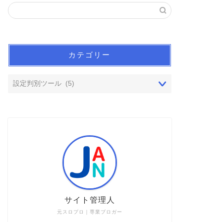
カテゴリー
サイト管理人
元スロプロ｜専業ブロガー