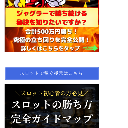
スロットで稼ぐ極意はこちら