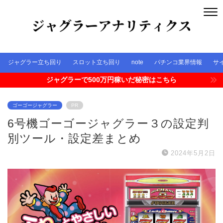
ジャグラー立ち回り
スロット立ち回り
note
パチンコ業界情報
サ
ジャグラーで500万円稼いだ秘密はこちら
ゴーゴージャグラー
PR
6号機ゴーゴージャグラー３の設定判
別ツール・設定差まとめ
2024年5月2日