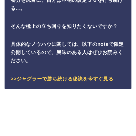
養分を尻目に、自分は本物の設定５６を打ち続け
る...。
そんな極上の立ち回りを知りたくないですか？
具体的なノウハウに関しては、
以下のnoteで限定
公開しているので、
興味のある人はぜひお読みく
ださい。
>>ジャグラーで勝ち続ける秘訣を今すぐ見る