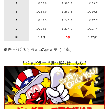
3
1/257.0
1/306.2
1/139.7
4
1/254.0
1/268.6
1/130.5
5
1/247.3
1/243.3
1/127.7
6
1/234.9
1/234.9
1/117.4
差
1.1倍
1.5倍
1.27倍
※差＝設定6と設定1の設定差（比率）
\ ジャグラーで勝つ秘訣はこちら /