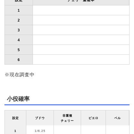
1
2
3
4
5
6
※現在調査中
小役確率
非重複
設定
ブドウ
ピエロ
ベル
チェリー
1
1/6.25