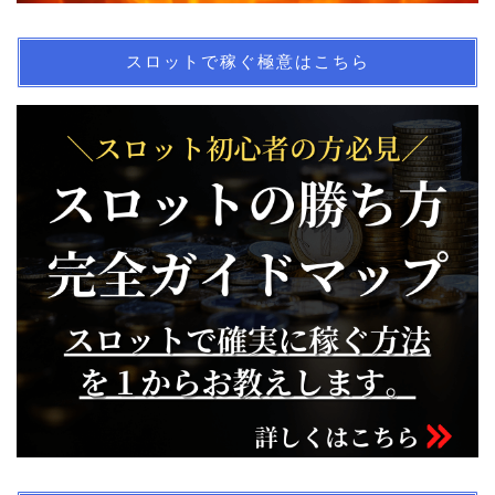
スロットで稼ぐ極意はこちら