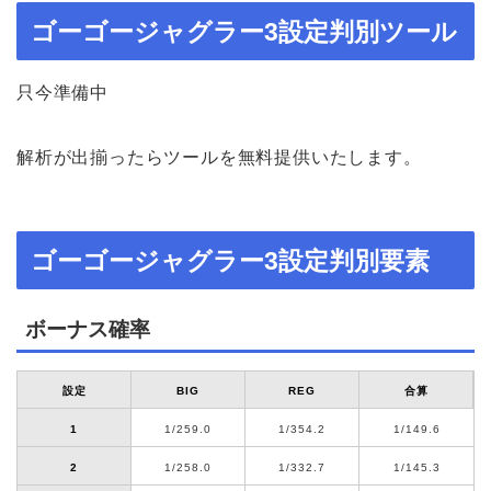
ゴーゴージャグラー3設定判別ツール
只今準備中
解析が出揃ったらツールを無料提供いたします。
ゴーゴージャグラー3設定判別要素
ボーナス確率
設定
BIG
REG
合算
1
1/259.0
1/354.2
1/149.6
2
1/258.0
1/332.7
1/145.3