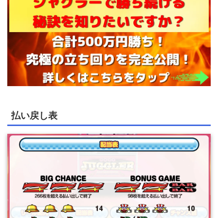
払い戻し表