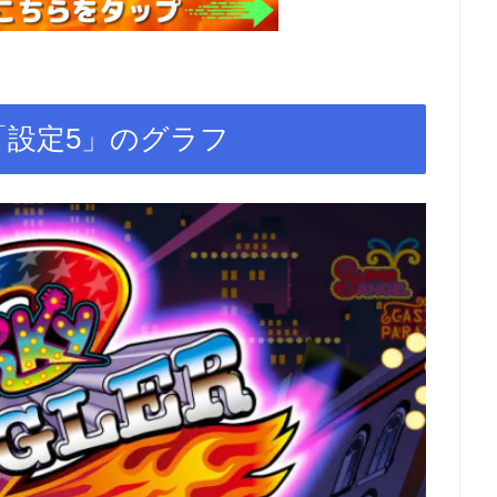
「設定5」のグラフ