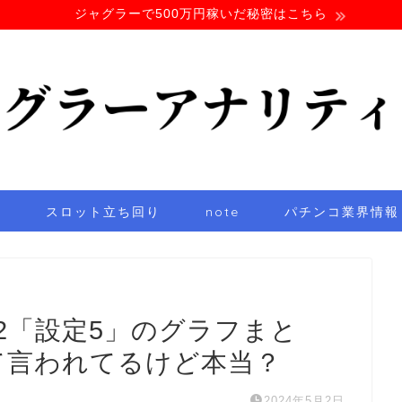
ジャグラーで500万円稼いだ秘密はこちら
り
スロット立ち回り
note
パチンコ業界情報
2「設定5」のグラフまと
て言われてるけど本当？
2024年5月2日