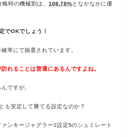
攻略時の機械割は、
106.78%
となかなかに優
定でOKでしょう！
全確率にて抽選されています。
が訪れることは普通にあるんですよね。
るんですが。
れとも安定して勝てる設定なのか？
ァンキージャグラー2設定5のシュミレート