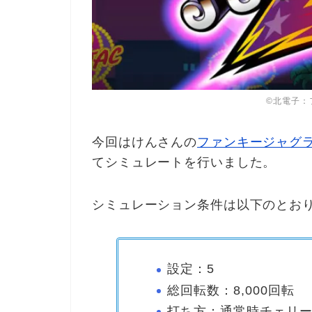
©️北電子
今回はけんさんの
ファンキージャグ
てシミュレートを行いました。
シミュレーション条件は以下のとお
設定：5
総回転数：8,000回転
打ち方：通常時チェリ