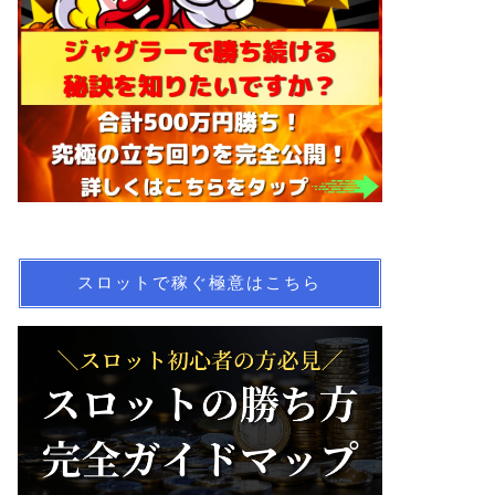
スロットで稼ぐ極意はこちら