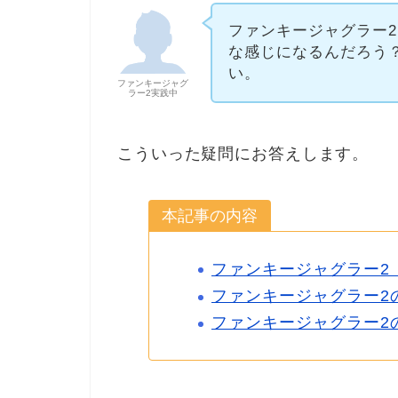
ファンキージャグラー
な感じになるんだろう
い。
ファンキージャグ
ラー2実践中
こういった疑問にお答えします。
本記事の内容
ファンキージャグラー2
ファンキージャグラー2
ファンキージャグラー2