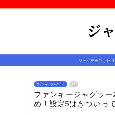
ジャグラー立ち回
ファンキージャグラー
PR
ファンキージャグラー
め！設定5はきついっ