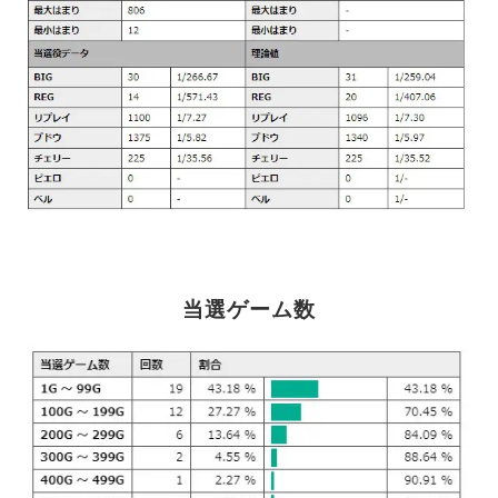
当選ゲーム数