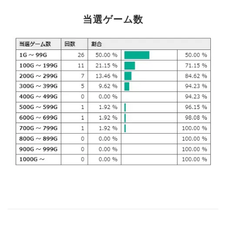
当選ゲーム数