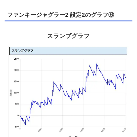
ファンキージャグラー2 設定2のグラフ⑥
スランプグラフ