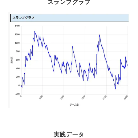
スランプグラフ
実践データ