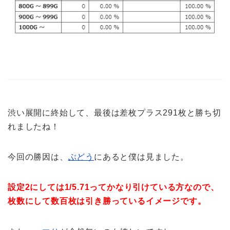
渋い展開に終始して、最後は差枚プラス291枚と勝ち切
れましたね！
今回の勝因は、
ぶどう
にあると僕は見ました。
設定2にしては1/5.71ってかなり引けている方なので、
枚数にして数百枚は引き勝っているイメージです。