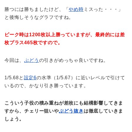
勝つには勝ちましたけど、「
やめ時
ミスった・・・」
と後悔しそうなグラフですね。
ピーク時は1200枚以上勝っていますが、最終的には差
枚プラス465枚ですので。
今回は、
ぶどう
の引きがめっちゃ良いですね。
1/5.68と
設定6
の水準（1/5.67）に近いレベルで引けて
いるので、かなり引き勝っています。
こういう子役の積み重ねが差枚にも結構影響してきま
すから、チェリー狙いや
ぶどう抜き
は徹底していきま
しょう。