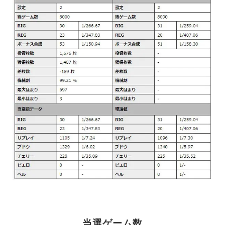
当選ゲーム数