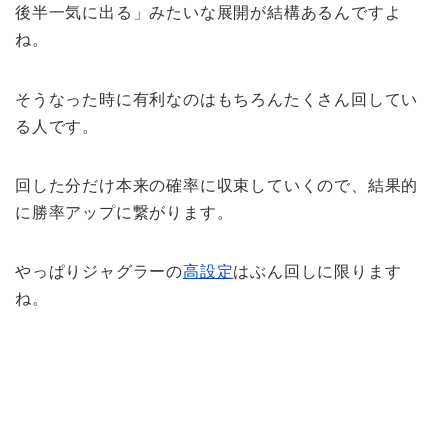
後半一気に出る」みたいな展開が結構あるんですよ
ね。
そうなった時に有利なのはもちろんたくさん回してい
る人です。
回した分だけ本来の確率に収束していくので、結果的
に勝率アップに繋がります。
やっぱりジャグラーの
高設定
はぶん回しに限ります
ね。