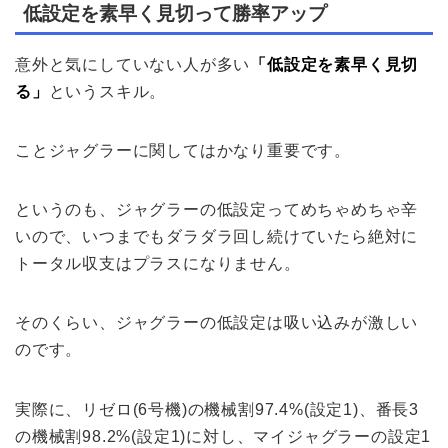
低設定を素早く見切って勝率アップ
意外と気にしていない人が多い
「低設定を素早く見切
る」
というスキル。
ことジャグラーに関してはかなり重要です。
というのも、ジャグラーの低設定ってめちゃめちゃ辛
いので、いつまでもダラダラ回し続けていたら絶対に
トータル収支はプラスになりません。
そのくらい、ジャグラーの低設定は吸い込みが激しい
のです。
実際に、リゼロ(6号機)の機械割97.4%(設定1)、番長3
の機械割98.2%(設定1)に対し、
マイジャグラーの設定1