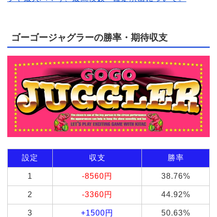
ゴーゴージャグラーの勝率・期待収支
設定
収支
勝率
1
-8560円
38.76%
2
-3360円
44.92%
3
+1500円
50.63%