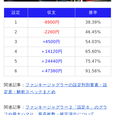
設定
収支
勝率
1
-8900円
38.39%
2
-2260円
46.45%
3
+4500円
54.03%
4
＋14120円
65.60%
5
＋24440円
75.47%
6
＋47380円
91.56%
関連記事：
ファンキージャグラーの設定判別要素・設
定差・解析スペックまとめ
関連記事：
ファンキージャグラー２「設定６」のグラ
フや最大ハマり、最高枚数・確定演出について。