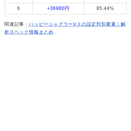
6
+36980円
85.44%
関連記事：
ハッピージャグラーVⅡの設定判別要素｜解
析スペック情報まとめ