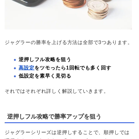
ジャグラーの勝率を上げる方法は全部で3つあります。
逆押しフル攻略を狙う
高設定
をツモったら1回転でも多く回す
低設定を素早く見切る
それではそれぞれ詳しく解説していきます。
逆押しフル攻略で勝率アップを狙う
ジャグラーシリーズは逆押しすることで、順押しでは